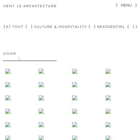
[
MENU
]
[
X
]
TOUT
[
X
]
CULTURE & HOSPITALITY
[
X
]
RÉSIDENTIEL
[
X
]
E
ZOOM